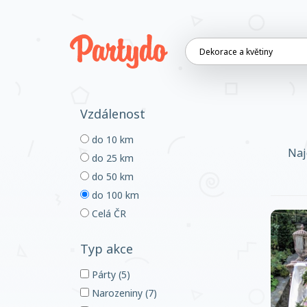
Vzdálenost
do 10 km
Naj
do 25 km
do 50 km
do 100 km
Celá ČR
Typ akce
Párty (5)
Narozeniny (7)