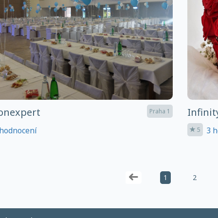
onexpert
Infinit
Praha 1
hodnocení
3 h
5
1
2