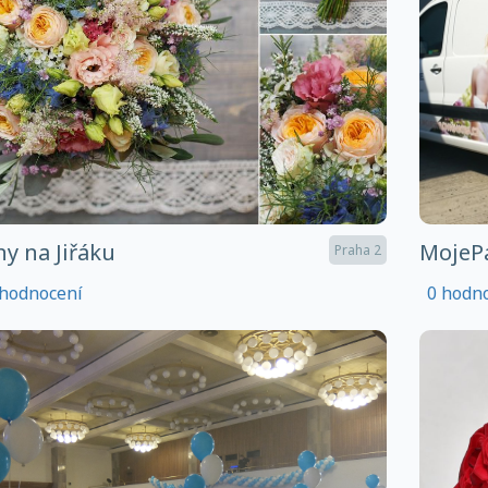
ny na Jiřáku
MojePa
Praha 2
hodnocení
0 hodn