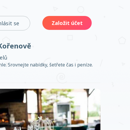
Založit účet
hlásit se
 Kořenově
elů
le. Srovnejte nabídky, šetřete čas i peníze.