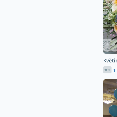
Květi
1 
5