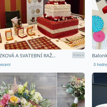
KOVÁ A SVATEBNÍ RAŽ...
Balonk
Praha 4
nocení
0 hodn