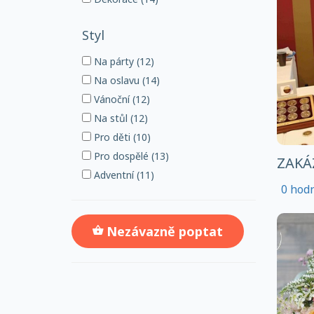
Styl
Na párty (12)
Na oslavu (14)
Vánoční (12)
Na stůl (12)
Pro děti (10)
Pro dospělé (13)
ZAKÁZ
Adventní (11)
0 hod
Nezávazně poptat