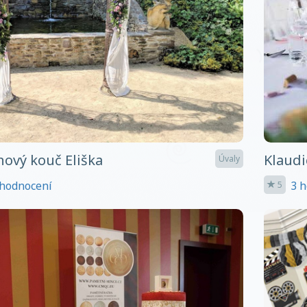
nový kouč Eliška
Klaudi
Úvaly
hodnocení
3 h
5