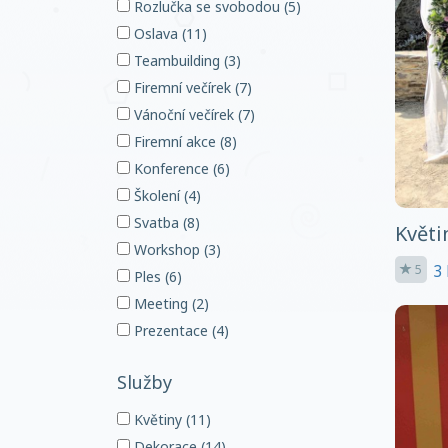
Rozlučka se svobodou (5)
Oslava (11)
Teambuilding (3)
Firemní večírek (7)
Vánoční večírek (7)
Firemní akce (8)
Konference (6)
Školení (4)
Svatba (8)
Květi
Workshop (3)
3 
5
Ples (6)
Meeting (2)
Prezentace (4)
Služby
Květiny (11)
Dekorace (14)