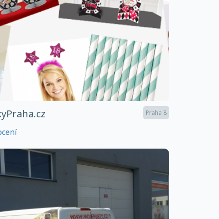
yPraha.cz
Praha 8
ocení