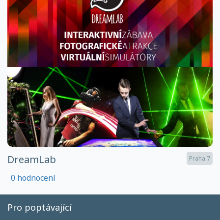
DreamLab
Praha 7
0 hodnocení
Pro poptávající