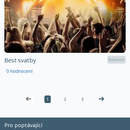
Best svatby
Radonice
0 hodnocení
1
2
3
Pro poptávající