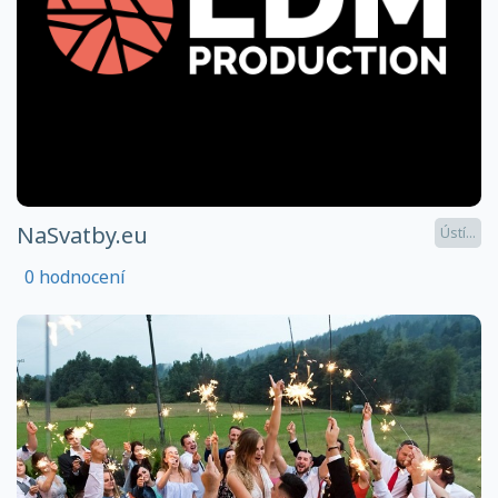
NaSvatby.eu
Ústí...
0 hodnocení