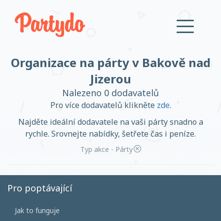
Organizace na párty v Bakově nad
Přihlásit se
Jizerou
Nalezeno 0 dodavatelů
Založit účet
Pro více dodavatelů klikněte
zde
.
Najděte ideální dodavatele na vaši párty snadno a
rychle. Srovnejte nabídky, šetřete čas i peníze.
Typ akce - Párty
Založit účet
Pro poptávající
Přihlásit se
Jak to funguje