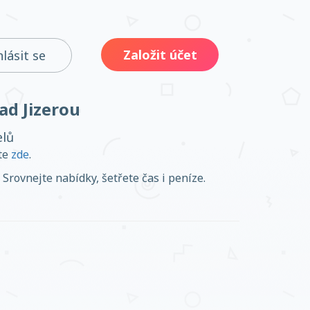
Založit účet
hlásit se
ad Jizerou
elů
ěte
zde
.
Srovnejte nabídky, šetřete čas i peníze.