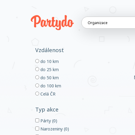
Vzdálenost
do 10 km
do 25 km
do 50 km
do 100 km
Celá ČR
Typ akce
Párty (0)
Narozeniny (0)