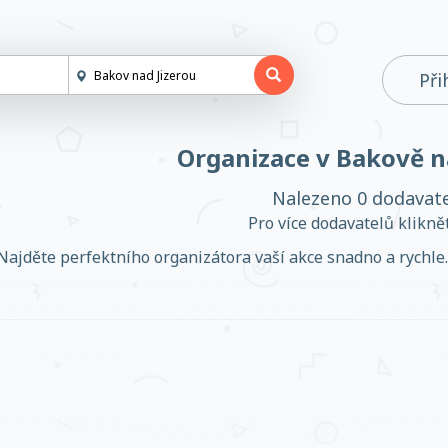
Při
Organizace v Bakově n
Nalezeno 0 dodavat
Pro více dodavatelů klikn
Najděte perfektního organizátora vaší akce snadno a rychle. 
Založit účet
Přihlásit se