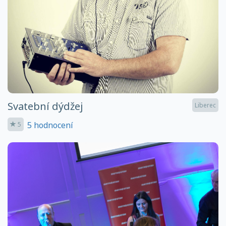
Svatební dýdžej
Liberec
5 hodnocení
5