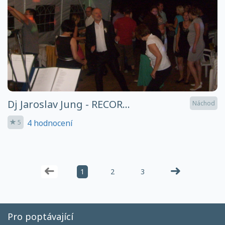
Dj Jaroslav Jung - RECOR...
Náchod
4 hodnocení
5
1
2
3
Pro poptávající