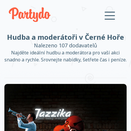
Hudba a moderátoři v Černé Hoře
Přihlásit se
Nalezeno 107 dodavatelů
Najděte ideální hudbu a moderátora pro vaší akci
snadno a rychle. Srovnejte nabídky, šetřete čas i peníze.
Založit účet
Založit účet
Přihlásit se