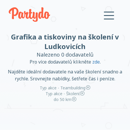
Grafika a tiskoviny na školení v
Přihlásit se
Ludkovicích
Nalezeno 0 dodavatelů
Založit účet
Pro více dodavatelů klikněte
zde
.
Najděte ideální dodavatele na vaše školení snadno a
rychle. Srovnejte nabídky, šetřete čas i peníze.
Typ akce - Teambuilding
Založit účet
Typ akce - Školení
do 50 km
Přihlásit se