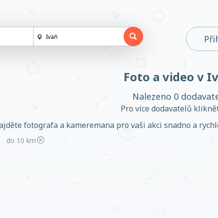
Při
Foto a video v I
Nalezeno 0 dodavat
Pro více dodavatelů klikn
ajděte fotografa a kameremana pro vaši akci snadno a rychle.
do 10 km
Založit účet
Přihlásit se