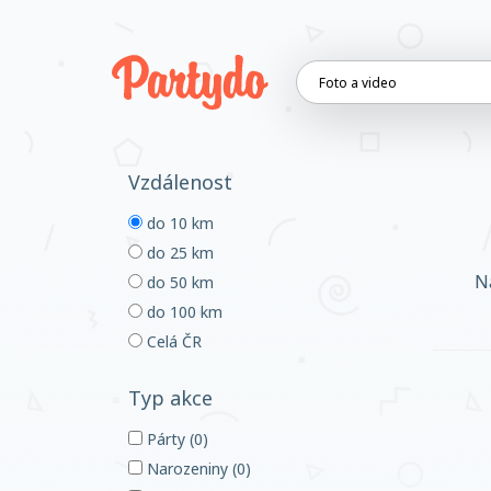
Vzdálenost
do 10 km
do 25 km
N
do 50 km
do 100 km
Celá ČR
Typ akce
Párty (0)
Narozeniny (0)