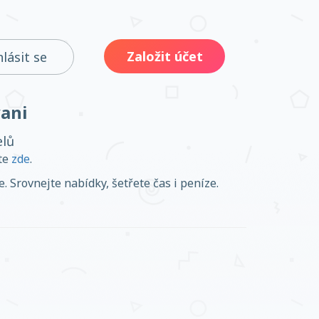
Založit účet
hlásit se
vani
elů
ěte
zde
.
 Srovnejte nabídky, šetřete čas i peníze.