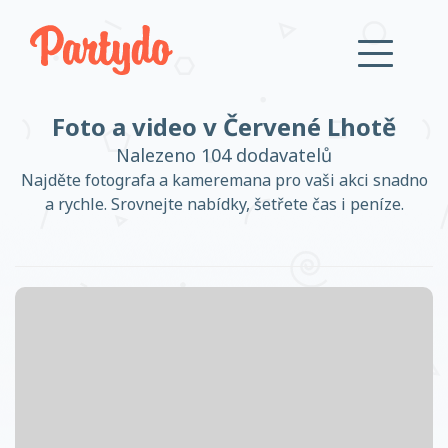
Foto a video v Červené Lhotě
Přihlásit se
Nalezeno 104 dodavatelů
Najděte fotografa a kameremana pro vaši akci snadno
a rychle. Srovnejte nabídky, šetřete čas i peníze.
Založit účet
Založit účet
Přihlásit se