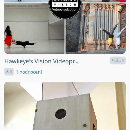
Hawkeye's Vision Videopr...
Praha 9
1 hodnocení
5