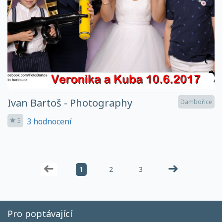
Ivan Bartoš - Photography
Dambořice
3 hodnocení
5
1
2
3
Pro poptávající