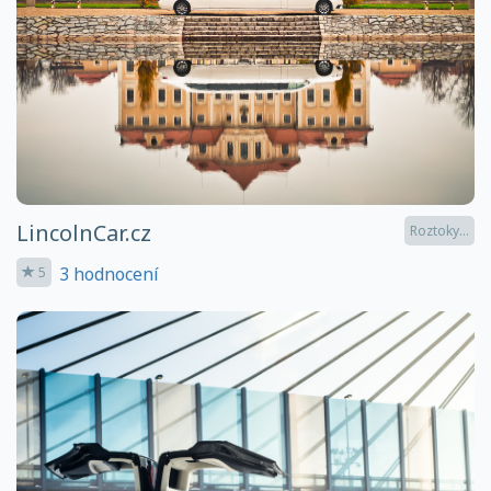
LincolnCar.cz
Roztoky...
3 hodnocení
5