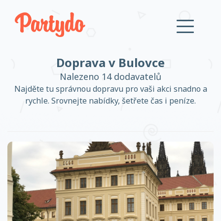
Doprava v Bulovce
Přihlásit se
Nalezeno 14 dodavatelů
Najděte tu správnou dopravu pro vaši akci snadno a
rychle. Srovnejte nabídky, šetřete čas i peníze.
Založit účet
Založit účet
Přihlásit se