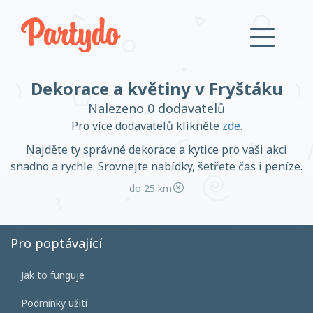
Dekorace a květiny v Fryštáku
Přihlásit se
Nalezeno 0 dodavatelů
Pro více dodavatelů klikněte
zde
.
Založit účet
Najděte ty správné dekorace a kytice pro vaši akci
snadno a rychle. Srovnejte nabídky, šetřete čas i peníze.
do 25 km
Založit účet
Pro poptávající
Jak to funguje
Přihlásit se
Podmínky užití