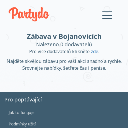
Zábava v Bojanovicích
Přihlásit se
Nalezeno 0 dodavatelů
Pro více dodavatelů klikněte
zde
.
Založit účet
Najděte skvělou zábavu pro vaši akci snadno a rychle.
Srovnejte nabídky, šetřete čas i peníze.
Založit účet
Pro poptávající
Jak to funguje
Přihlásit se
Podmínky užití