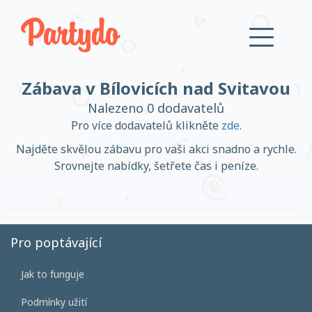
Zábava v Bílovicích nad Svitavou
Přihlásit se
Nalezeno 0 dodavatelů
Pro více dodavatelů klikněte
zde
.
Založit účet
Najděte skvělou zábavu pro vaši akci snadno a rychle.
Srovnejte nabídky, šetřete čas i peníze.
Založit účet
Pro poptávající
Jak to funguje
Přihlásit se
Podmínky užití