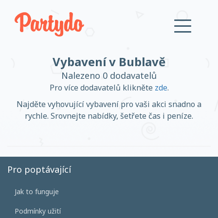
Vybavení v Bublavě
Přihlásit se
Nalezeno 0 dodavatelů
Pro více dodavatelů klikněte
zde
.
Založit účet
Najděte vyhovující vybavení pro vaši akci snadno a
rychle. Srovnejte nabídky, šetřete čas i peníze.
Založit účet
Pro poptávající
Jak to funguje
Přihlásit se
Podmínky užití