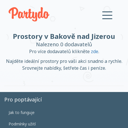
Prostory v Bakově nad Jizerou
Přihlásit se
Nalezeno 0 dodavatelů
Pro více dodavatelů klikněte
zde
.
Založit účet
Najděte ideální prostory pro vaši akci snadno a rychle.
Srovnejte nabídky, šetřete čas i peníze.
Založit účet
Pro poptávající
Jak to funguje
Přihlásit se
Podmínky užití