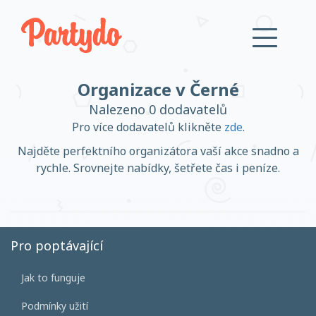
Organizace v Černé
Přihlásit se
Nalezeno 0 dodavatelů
Pro více dodavatelů klikněte
zde
.
Založit účet
Najděte perfektního organizátora vaší akce snadno a
rychle. Srovnejte nabídky, šetřete čas i peníze.
Založit účet
Pro poptávající
Jak to funguje
Přihlásit se
Podmínky užití