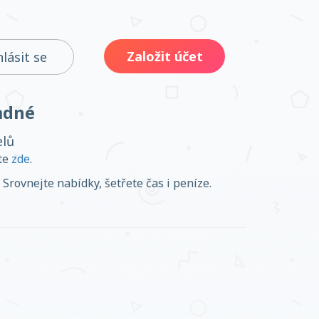
Založit účet
hlásit se
adné
elů
ěte
zde
.
Srovnejte nabídky, šetřete čas i peníze.