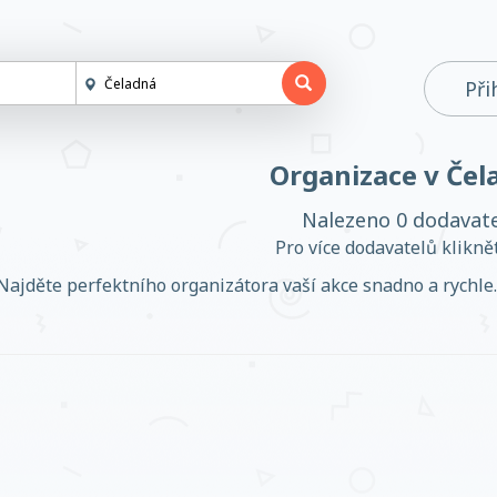
Při
Organizace v Čel
Nalezeno 0 dodavat
Pro více dodavatelů klikn
Najděte perfektního organizátora vaší akce snadno a rychle. 
Založit účet
Přihlásit se