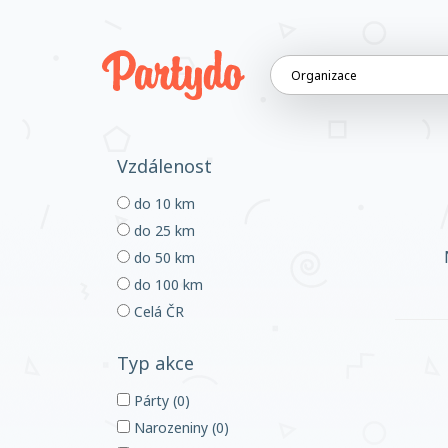
Vzdálenost
do 10 km
do 25 km
do 50 km
do 100 km
Celá ČR
Typ akce
Párty (0)
Narozeniny (0)