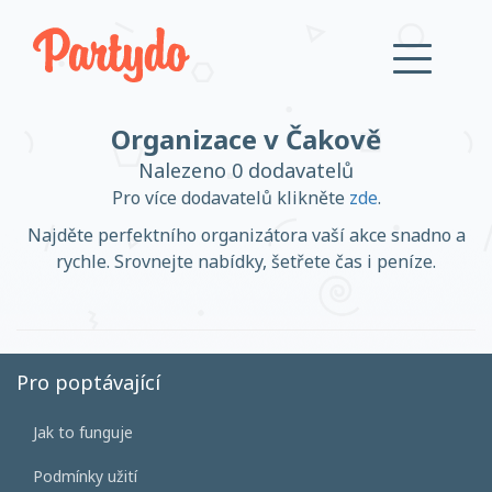
Organizace v Čakově
Přihlásit se
Nalezeno 0 dodavatelů
Pro více dodavatelů klikněte
zde
.
Založit účet
Najděte perfektního organizátora vaší akce snadno a
rychle. Srovnejte nabídky, šetřete čas i peníze.
Založit účet
Pro poptávající
Jak to funguje
Přihlásit se
Podmínky užití