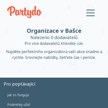
Organizace v Bašce
Přihlásit se
Nalezeno 0 dodavatelů
Pro více dodavatelů klikněte
zde
.
Založit účet
Najděte perfektního organizátora vaší akce snadno a
rychle. Srovnejte nabídky, šetřete čas i peníze.
Založit účet
Pro poptávající
Jak to funguje
Přihlásit se
Podmínky užití