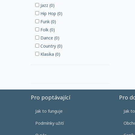
Jazz (0)
Hip Hop (0)
Funk (0)
Folk (0)
Dance (0)
Country (0)
Klasika (0)
Pro poptávající
Pro d
Jak to funguje
Jak t
Podmínky užití
Obcho