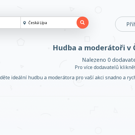
Při
Hudba a moderátoři v 
Nalezeno 0 dodavat
Pro více dodavatelů klikn
děte ideální hudbu a moderátora pro vaší akci snadno a rychl
Založit účet
Přihlásit se