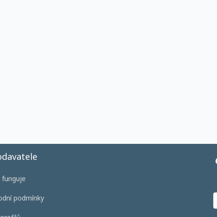
odavatele
o funguje
dní podmínky