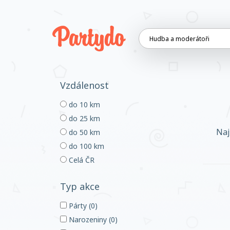
Vzdálenost
do 10 km
do 25 km
Naj
do 50 km
do 100 km
Celá ČR
Typ akce
Párty (0)
Narozeniny (0)