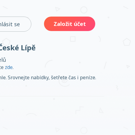
Založit účet
hlásit se
České Lípě
elů
ěte
zde
.
e. Srovnejte nabídky, šetřete čas i peníze.