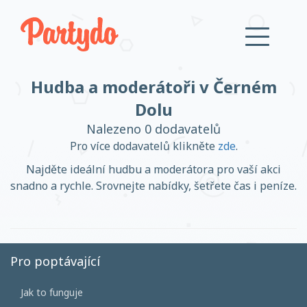
Hudba a moderátoři v Černém
Přihlásit se
Dolu
Nalezeno 0 dodavatelů
Založit účet
Pro více dodavatelů klikněte
zde
.
Najděte ideální hudbu a moderátora pro vaší akci
snadno a rychle. Srovnejte nabídky, šetřete čas i peníze.
Založit účet
Pro poptávající
Přihlásit se
Jak to funguje