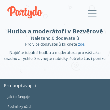
Hudba a moderátoři v Bezvěrově
Přihlásit se
Nalezeno 0 dodavatelů
Pro více dodavatelů klikněte
zde
.
Založit účet
Najděte ideální hudbu a moderátora pro vaší akci
snadno a rychle. Srovnejte nabídky, šetřete čas i peníze.
Založit účet
Pro poptávající
Jak to funguje
Přihlásit se
Podmínky užití