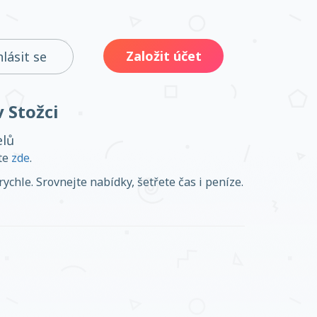
Založit účet
hlásit se
v Stožci
elů
ěte
zde
.
ychle. Srovnejte nabídky, šetřete čas i peníze.