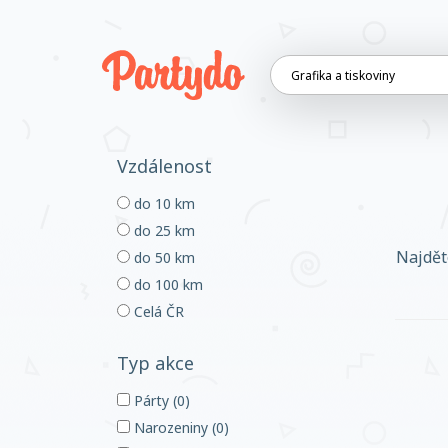
Vzdálenost
do 10 km
do 25 km
Najdět
do 50 km
do 100 km
Celá ČR
Typ akce
Párty (0)
Narozeniny (0)