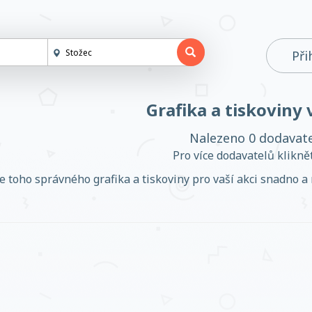
Při
Grafika a tiskoviny 
Nalezeno 0 dodavat
Pro více dodavatelů klikn
e toho správného grafika a tiskoviny pro vaší akci snadno a r
Založit účet
Přihlásit se