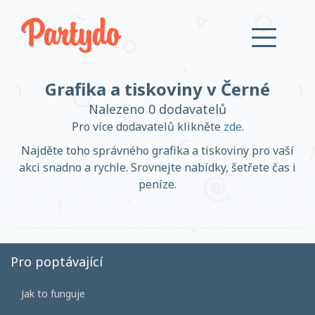
Grafika a tiskoviny v Černé
Přihlásit se
Nalezeno 0 dodavatelů
Pro více dodavatelů klikněte
zde
.
Založit účet
Najděte toho správného grafika a tiskoviny pro vaší
akci snadno a rychle. Srovnejte nabídky, šetřete čas i
peníze.
Založit účet
Pro poptávající
Přihlásit se
Jak to funguje