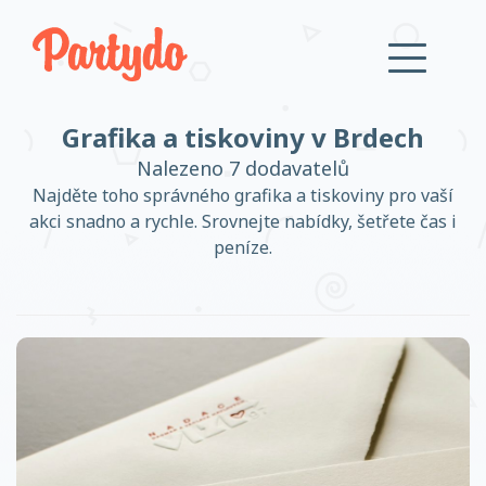
Grafika a tiskoviny v Brdech
Přihlásit se
Nalezeno 7 dodavatelů
Najděte toho správného grafika a tiskoviny pro vaší
akci snadno a rychle. Srovnejte nabídky, šetřete čas i
Založit účet
peníze.
Založit účet
Přihlásit se