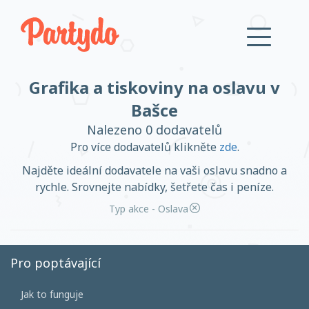
Grafika a tiskoviny na oslavu v
Přihlásit se
Bašce
Nalezeno 0 dodavatelů
Založit účet
Pro více dodavatelů klikněte
zde
.
Najděte ideální dodavatele na vaši oslavu snadno a
rychle. Srovnejte nabídky, šetřete čas i peníze.
Typ akce - Oslava
Založit účet
Pro poptávající
Přihlásit se
Jak to funguje