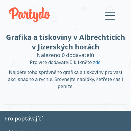
Grafika a tiskoviny v Albrechticích
Přihlásit se
v Jizerských horách
Nalezeno 0 dodavatelů
Založit účet
Pro více dodavatelů klikněte
zde
.
Najděte toho správného grafika a tiskoviny pro vaší
akci snadno a rychle. Srovnejte nabídky, šetřete čas i
peníze.
Založit účet
Pro poptávající
Přihlásit se