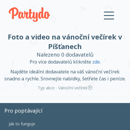
Foto a video na vánoční večírek v
Přihlásit se
Píšťanech
Nalezeno 0 dodavatelů
Založit účet
Pro více dodavatelů klikněte
zde
.
Najděte ideální dodavatele na váš vánoční večírek
snadno a rychle. Srovnejte nabídky, šetřete čas i peníze.
Typ akce - Vánoční večírek
Založit účet
Pro poptávající
Přihlásit se
Jak to funguje