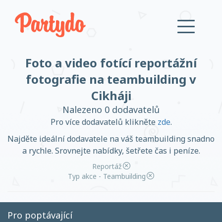
Foto a video fotící reportážní
Přihlásit se
fotografie na teambuilding v
Cikháji
Založit účet
Nalezeno 0 dodavatelů
Pro více dodavatelů klikněte
zde
.
Najděte ideální dodavatele na váš teambuilding snadno
a rychle. Srovnejte nabídky, šetřete čas i peníze.
Založit účet
Reportáž
Typ akce - Teambuilding
Přihlásit se
Pro poptávající