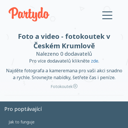
Foto a video - fotokoutek v
Přihlásit se
Českém Krumlově
Nalezeno 0 dodavatelů
Založit účet
Pro více dodavatelů klikněte
zde
.
Najděte fotografa a kameremana pro vaši akci snadno
a rychle. Srovnejte nabídky, šetřete čas i peníze.
Fotokoutek
Založit účet
Pro poptávající
Přihlásit se
Jak to funguje