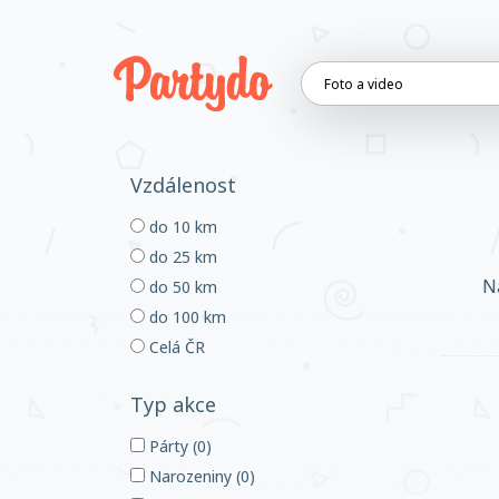
Vzdálenost
do 10 km
do 25 km
N
do 50 km
do 100 km
Celá ČR
Typ akce
Párty (0)
Narozeniny (0)