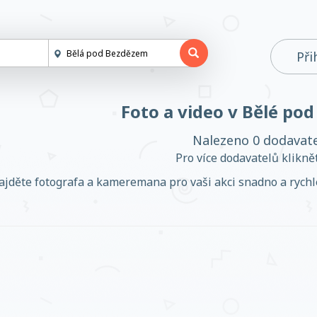
Při
Foto a video v Bělé po
Nalezeno 0 dodavat
Pro více dodavatelů klikn
ajděte fotografa a kameremana pro vaši akci snadno a rychle.
Založit účet
Přihlásit se