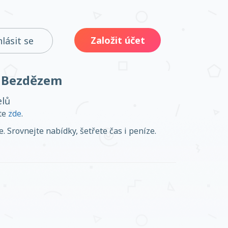
Založit účet
hlásit se
d Bezdězem
elů
ěte
zde
.
 Srovnejte nabídky, šetřete čas i peníze.