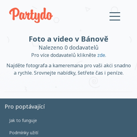
Foto a video v Bánově
Přihlásit se
Nalezeno 0 dodavatelů
Pro více dodavatelů klikněte
zde
.
Založit účet
Najděte fotografa a kameremana pro vaši akci snadno
a rychle. Srovnejte nabídky, šetřete čas i peníze.
Založit účet
Pro poptávající
Jak to funguje
Přihlásit se
Podmínky užití