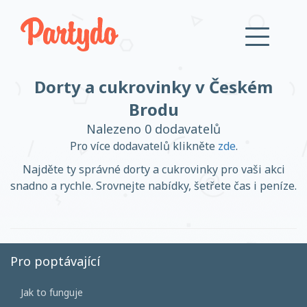
Dorty a cukrovinky v Českém
Přihlásit se
Brodu
Nalezeno 0 dodavatelů
Založit účet
Pro více dodavatelů klikněte
zde
.
Najděte ty správné dorty a cukrovinky pro vaši akci
snadno a rychle. Srovnejte nabídky, šetřete čas i peníze.
Založit účet
Pro poptávající
Přihlásit se
Jak to funguje