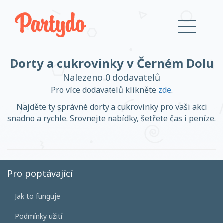
Dorty a cukrovinky v Černém Dolu
Přihlásit se
Nalezeno 0 dodavatelů
Pro více dodavatelů klikněte
zde
.
Založit účet
Najděte ty správné dorty a cukrovinky pro vaši akci
snadno a rychle. Srovnejte nabídky, šetřete čas i peníze.
Založit účet
Pro poptávající
Jak to funguje
Přihlásit se
Podmínky užití