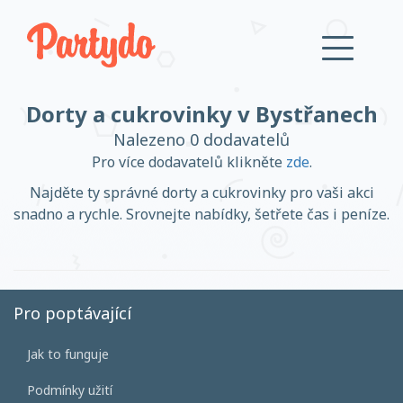
Dorty a cukrovinky v Bystřanech
Přihlásit se
Nalezeno 0 dodavatelů
Pro více dodavatelů klikněte
zde
.
Založit účet
Najděte ty správné dorty a cukrovinky pro vaši akci
snadno a rychle. Srovnejte nabídky, šetřete čas i peníze.
Založit účet
Pro poptávající
Jak to funguje
Přihlásit se
Podmínky užití