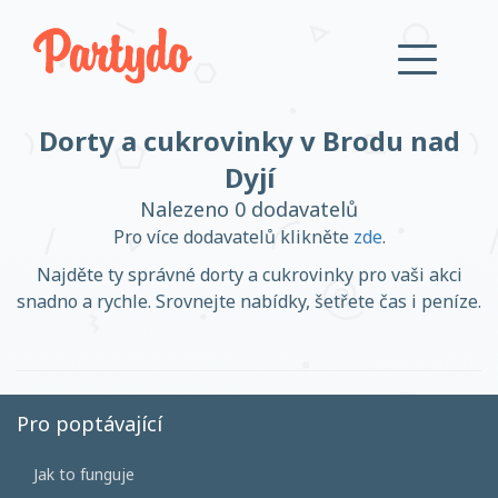
Dorty a cukrovinky v Brodu nad
Přihlásit se
Dyjí
Nalezeno 0 dodavatelů
Založit účet
Pro více dodavatelů klikněte
zde
.
Najděte ty správné dorty a cukrovinky pro vaši akci
snadno a rychle. Srovnejte nabídky, šetřete čas i peníze.
Založit účet
Pro poptávající
Přihlásit se
Jak to funguje