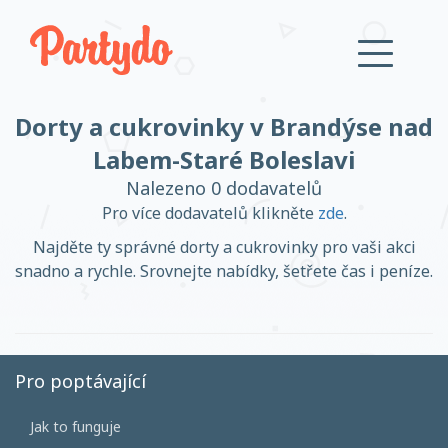
Dorty a cukrovinky v Brandýse nad
Přihlásit se
Labem-Staré Boleslavi
Nalezeno 0 dodavatelů
Založit účet
Pro více dodavatelů klikněte
zde
.
Najděte ty správné dorty a cukrovinky pro vaši akci
snadno a rychle. Srovnejte nabídky, šetřete čas i peníze.
Založit účet
Pro poptávající
Přihlásit se
Jak to funguje