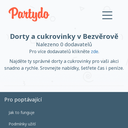
Dorty a cukrovinky v Bezvěrově
Přihlásit se
Nalezeno 0 dodavatelů
Pro více dodavatelů klikněte
zde
.
Založit účet
Najděte ty správné dorty a cukrovinky pro vaši akci
snadno a rychle. Srovnejte nabídky, šetřete čas i peníze.
Založit účet
Pro poptávající
Jak to funguje
Přihlásit se
Podmínky užití