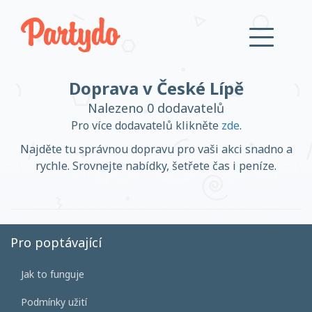
Doprava v České Lípě
Přihlásit se
Nalezeno 0 dodavatelů
Pro více dodavatelů klikněte
zde
.
Založit účet
Najděte tu správnou dopravu pro vaši akci snadno a
rychle. Srovnejte nabídky, šetřete čas i peníze.
Založit účet
Pro poptávající
Jak to funguje
Přihlásit se
Podmínky užití