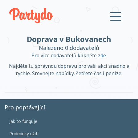
Doprava v Bukovanech
Přihlásit se
Nalezeno 0 dodavatelů
Pro více dodavatelů klikněte
zde
.
Založit účet
Najděte tu správnou dopravu pro vaši akci snadno a
rychle. Srovnejte nabídky, šetřete čas i peníze.
Založit účet
Pro poptávající
Jak to funguje
Přihlásit se
Podmínky užití