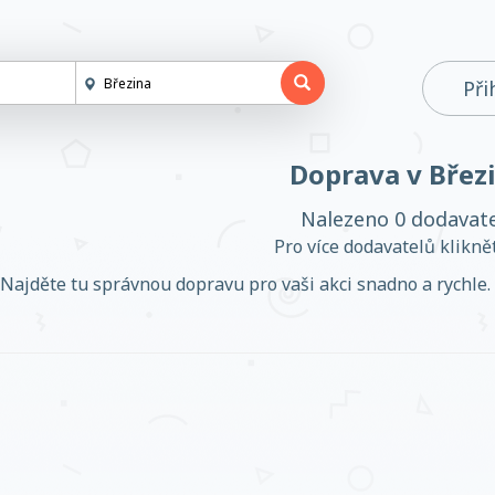
Při
Doprava v Břez
Nalezeno 0 dodavat
Pro více dodavatelů klikn
Najděte tu správnou dopravu pro vaši akci snadno a rychle. 
Založit účet
Přihlásit se