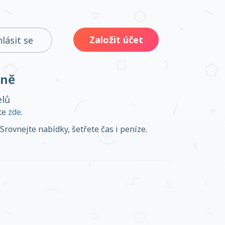
Založit účet
hlásit se
ině
elů
ěte
zde
.
Srovnejte nabídky, šetřete čas i peníze.