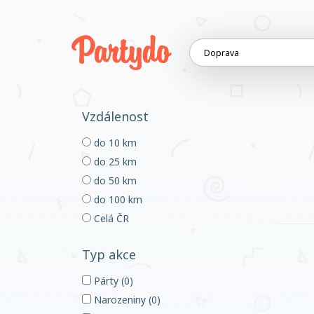
Vzdálenost
do 10 km
do 25 km
do 50 km
do 100 km
Celá ČR
Typ akce
Párty (0)
Narozeniny (0)