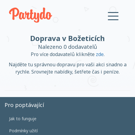
Doprava v Božeticích
Přihlásit se
Nalezeno 0 dodavatelů
Pro více dodavatelů klikněte
zde
.
Založit účet
Najděte tu správnou dopravu pro vaši akci snadno a
rychle. Srovnejte nabídky, šetřete čas i peníze.
Založit účet
Pro poptávající
Jak to funguje
Přihlásit se
Podmínky užití