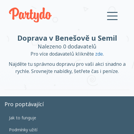
Doprava v Benešově u Semil
Přihlásit se
Nalezeno 0 dodavatelů
Pro více dodavatelů klikněte
zde
.
Založit účet
Najděte tu správnou dopravu pro vaši akci snadno a
rychle. Srovnejte nabídky, šetřete čas i peníze.
Založit účet
Pro poptávající
Jak to funguje
Přihlásit se
Podmínky užití