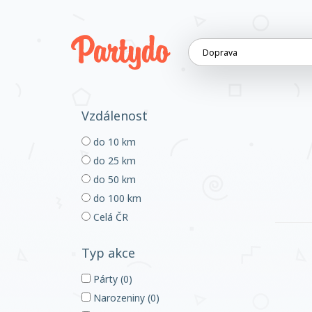
Vzdálenost
do 10 km
do 25 km
do 50 km
do 100 km
Celá ČR
Typ akce
Párty (0)
Narozeniny (0)