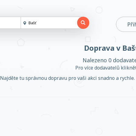
Při
Doprava v Baš
Nalezeno 0 dodavat
Pro více dodavatelů klikn
Najděte tu správnou dopravu pro vaši akci snadno a rychle. 
Založit účet
Přihlásit se