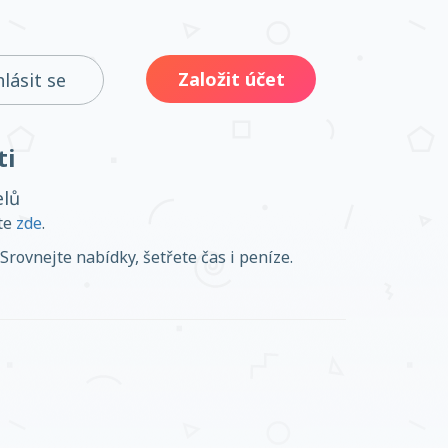
Založit účet
hlásit se
ti
elů
ěte
zde
.
Srovnejte nabídky, šetřete čas i peníze.