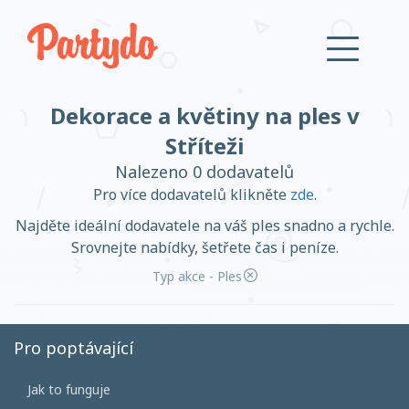
Dekorace a květiny na ples v
Přihlásit se
Stříteži
Nalezeno 0 dodavatelů
Založit účet
Pro více dodavatelů klikněte
zde
.
Najděte ideální dodavatele na váš ples snadno a rychle.
Srovnejte nabídky, šetřete čas i peníze.
Typ akce - Ples
Založit účet
Pro poptávající
Přihlásit se
Jak to funguje