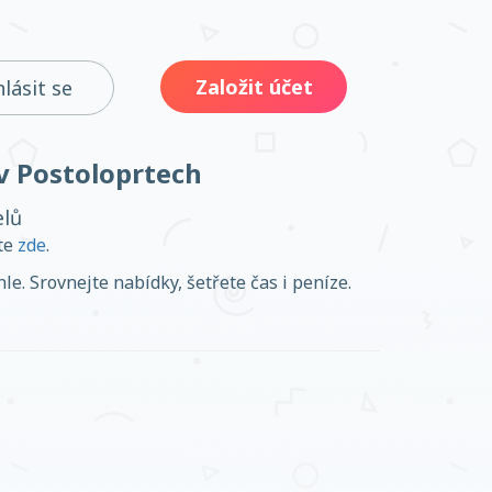
Založit účet
hlásit se
 v Postoloprtech
elů
ěte
zde
.
le. Srovnejte nabídky, šetřete čas i peníze.