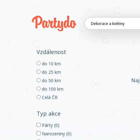
Vzdálenost
do 10 km
do 25 km
Naj
do 50 km
do 100 km
Celá ČR
Typ akce
Párty (0)
Narozeniny (0)