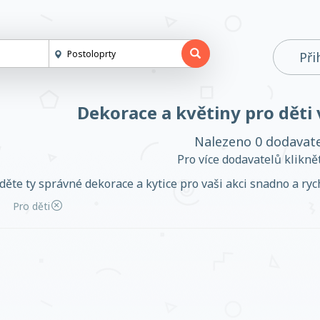
Při
Dekorace a květiny pro děti
Nalezeno 0 dodavat
Pro více dodavatelů klikn
děte ty správné dekorace a kytice pro vaši akci snadno a rych
Pro děti
Založit účet
Přihlásit se