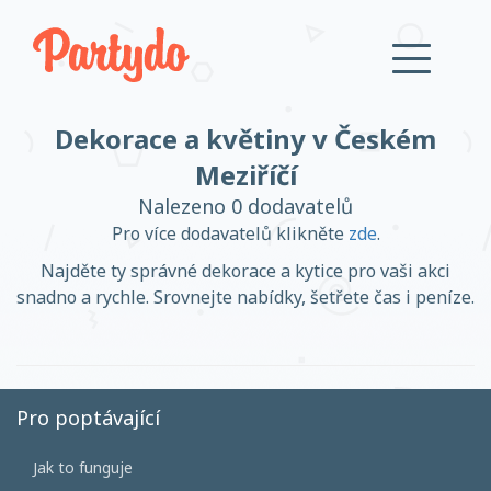
Dekorace a květiny v Českém
Přihlásit se
Meziříčí
Nalezeno 0 dodavatelů
Založit účet
Pro více dodavatelů klikněte
zde
.
Najděte ty správné dekorace a kytice pro vaši akci
snadno a rychle. Srovnejte nabídky, šetřete čas i peníze.
Založit účet
Pro poptávající
Přihlásit se
Jak to funguje