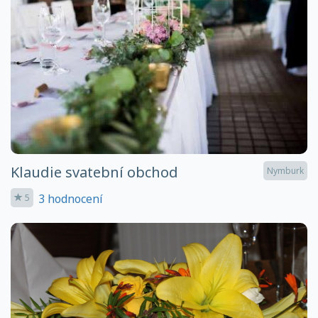
Klaudie svatební obchod
Nymburk
3 hodnocení
5