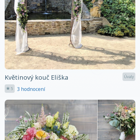
Květinový kouč Eliška
Úvaly
3 hodnocení
5