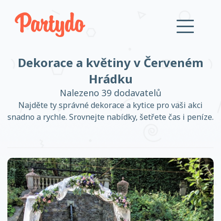
Dekorace a květiny v Červeném
Přihlásit se
Hrádku
Nalezeno 39 dodavatelů
Založit účet
Najděte ty správné dekorace a kytice pro vaši akci
snadno a rychle. Srovnejte nabídky, šetřete čas i peníze.
Založit účet
Přihlásit se