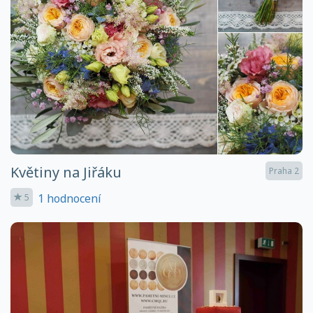
Květiny na Jiřáku
Praha 2
1 hodnocení
5