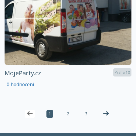
MojeParty.cz
Praha 10
0 hodnocení
1
2
3