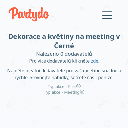
Dekorace a květiny na meeting v
Přihlásit se
Černé
Nalezeno 0 dodavatelů
Založit účet
Pro více dodavatelů klikněte
zde
.
Najděte ideální dodavatele pro váš meeting snadno a
rychle. Srovnejte nabídky, šetřete čas i peníze.
Typ akce - Ples
Založit účet
Typ akce - Meeting
Přihlásit se