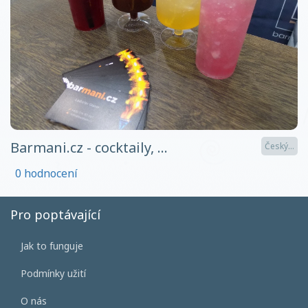
Barmani.cz - cocktaily, ...
Český...
0 hodnocení
Pro poptávající
Jak to funguje
Podmínky užití
O nás